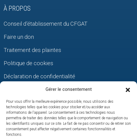
À PROPOS
Conseil d’établissement du CFGAT
Faire un don
Traitement des plaintes
Politique de cookies
Déclaration de confidentialité
Gérer le consentement
NOUS JOINDRE
Pour vous offrir la meilleure expérience possible, nous utilisons des
technologies telles que les cookies pour stocker et/ou accéder aux
Édifice du Nouvel-Envol
informations de l'appareil. Le consentement à ces technologies nous
permettra de traiter des données telles que le comportement de navigation ou
les identifiants uniques sur ce site. Le fait de ne pas consentir ou de retirer son
Point de service de Beauharnois
consentement peut affecter négativement certaines fonctionnalités et
fonctions.