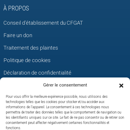
À PROPOS
Conseil d’établissement du CFGAT
Faire un don
Traitement des plaintes
Politique de cookies
Déclaration de confidentialité
Gérer le consentement
NOUS JOINDRE
Pour vous offrir la meilleure expérience possible, nous utilisons des
technologies telles que les cookies pour stocker et/ou accéder aux
Édifice du Nouvel-Envol
informations de l'appareil. Le consentement à ces technologies nous
permettra de traiter des données telles que le comportement de navigation ou
les identifiants uniques sur ce site. Le fait de ne pas consentir ou de retirer son
Point de service de Beauharnois
consentement peut affecter négativement certaines fonctionnalités et
fonctions.